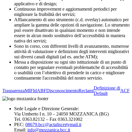
applicativo e di design;
Continuous improvement e aggiornamenti periodici per
migliorare la fruibilità dei servizi;
Affiancamento di uno strumento (c.d. overlay) automatico per
ampliare la gamma delle opzioni di navigazione. Lo strumento
può essere disattivato in qualsiasi momento e non intende
essere in alcun modo sostitutivo dell’accessibilità in maniera
nativa dei servizi;
Sono in corso, con differenti livelli di avanzamento, numerose
attività di valutazione e definizioni degli interventi migliorativi
sui diversi canali digitali (ad es. anche ATM);
Messa a disposizione su ogni sito istituzionale di un punto di
contatto per segnalare eventuali problematiche di accessibilità
o usabilità con l’obiettivo di prenderle in carico e migliorare
continuamente l'accessibilità del nostro servizio.
Definizione di
Trasparenza
MIFId
ABF
Disconoscimento
Reclami
ACF
Default
Sede Legale e Direzione Generale:
Via Umberto I n. 10 – 24050 MOZZANICA (BG)
Tel. 0363.82132 – Fax 0363.321002
PEC:
08679.bcc@actaliscertymail.it
Email:
info@mozzanica.bcc.it