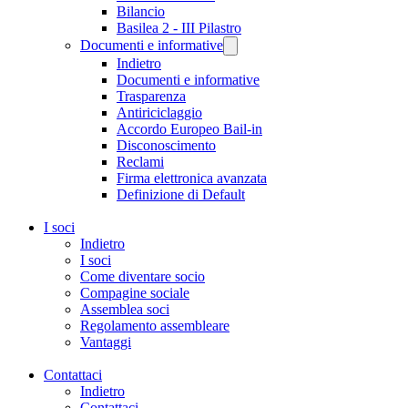
Bilancio
Basilea 2 - III Pilastro
Documenti e informative
Indietro
Documenti e informative
Trasparenza
Antiriciclaggio
Accordo Europeo Bail-in
Disconoscimento
Reclami
Firma elettronica avanzata
Definizione di Default
I soci
Indietro
I soci
Come diventare socio
Compagine sociale
Assemblea soci
Regolamento assembleare
Vantaggi
Contattaci
Indietro
Contattaci