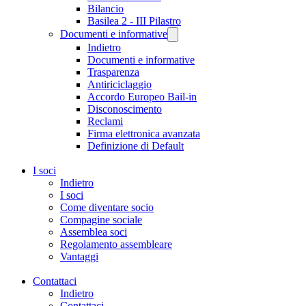
Bilancio
Basilea 2 - III Pilastro
Documenti e informative
Indietro
Documenti e informative
Trasparenza
Antiriciclaggio
Accordo Europeo Bail-in
Disconoscimento
Reclami
Firma elettronica avanzata
Definizione di Default
I soci
Indietro
I soci
Come diventare socio
Compagine sociale
Assemblea soci
Regolamento assembleare
Vantaggi
Contattaci
Indietro
Contattaci