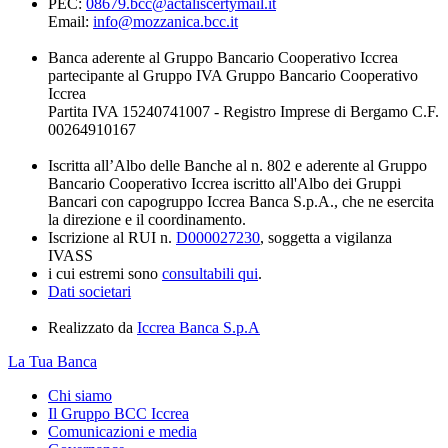
PEC:
08679.bcc@actaliscertymail.it
Email:
info@mozzanica.bcc.it
Banca aderente al Gruppo Bancario Cooperativo Iccrea
partecipante al Gruppo IVA Gruppo Bancario Cooperativo
Iccrea
Partita IVA 15240741007 - Registro Imprese di Bergamo C.F.
00264910167
Iscritta all’Albo delle Banche al n. 802 e aderente al Gruppo
Bancario Cooperativo Iccrea iscritto all'Albo dei Gruppi
Bancari con capogruppo Iccrea Banca S.p.A., che ne esercita
la direzione e il coordinamento.
Iscrizione al RUI n.
D000027230
, soggetta a vigilanza
IVASS
i cui estremi sono
consultabili qui
.
Dati societari
Realizzato da
Iccrea Banca S.p.A
La Tua Banca
Chi siamo
Il Gruppo BCC Iccrea
Comunicazioni e media