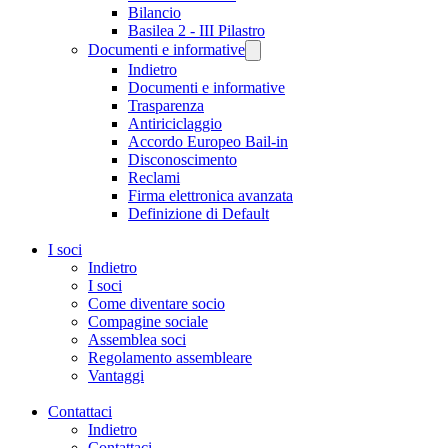
Bilancio
Basilea 2 - III Pilastro
Documenti e informative
Indietro
Documenti e informative
Trasparenza
Antiriciclaggio
Accordo Europeo Bail-in
Disconoscimento
Reclami
Firma elettronica avanzata
Definizione di Default
I soci
Indietro
I soci
Come diventare socio
Compagine sociale
Assemblea soci
Regolamento assembleare
Vantaggi
Contattaci
Indietro
Contattaci