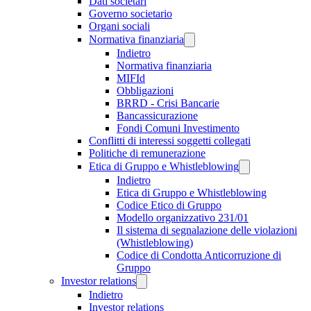
Dati societari
Governo societario
Organi sociali
Normativa finanziaria
Indietro
Normativa finanziaria
MIFId
Obbligazioni
BRRD - Crisi Bancarie
Bancassicurazione
Fondi Comuni Investimento
Conflitti di interessi soggetti collegati
Politiche di remunerazione
Etica di Gruppo e Whistleblowing
Indietro
Etica di Gruppo e Whistleblowing
Codice Etico di Gruppo
Modello organizzativo 231/01
Il sistema di segnalazione delle violazioni
(Whistleblowing)
Codice di Condotta Anticorruzione di
Gruppo
Investor relations
Indietro
Investor relations