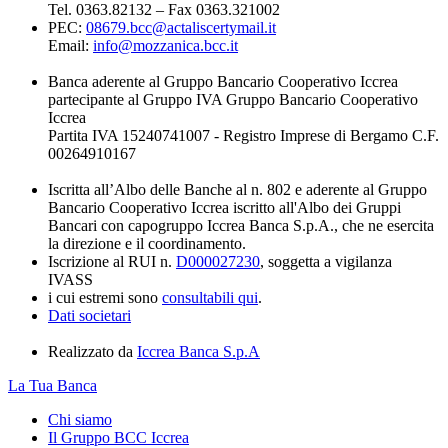
Tel. 0363.82132 – Fax 0363.321002
PEC:
08679.bcc@actaliscertymail.it
Email:
info@mozzanica.bcc.it
Banca aderente al Gruppo Bancario Cooperativo Iccrea
partecipante al Gruppo IVA Gruppo Bancario Cooperativo
Iccrea
Partita IVA 15240741007 - Registro Imprese di Bergamo C.F.
00264910167
Iscritta all’Albo delle Banche al n. 802 e aderente al Gruppo
Bancario Cooperativo Iccrea iscritto all'Albo dei Gruppi
Bancari con capogruppo Iccrea Banca S.p.A., che ne esercita
la direzione e il coordinamento.
Iscrizione al RUI n.
D000027230
, soggetta a vigilanza
IVASS
i cui estremi sono
consultabili qui
.
Dati societari
Realizzato da
Iccrea Banca S.p.A
La Tua Banca
Chi siamo
Il Gruppo BCC Iccrea