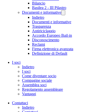
Bilancio
Basilea 2 - III Pilastro
Documenti e informative
Indietro
Documenti e informative
Trasparenza
Antiriciclaggio
Accordo Europeo Bail-in
Disconoscimento
Reclami
Firma elettronica avanzata
Definizione di Default
I soci
Indietro
I soci
Come diventare socio
Compagine sociale
Assemblea soci
Regolamento assembleare
Vantaggi
Contattaci
Indietro
Contattaci