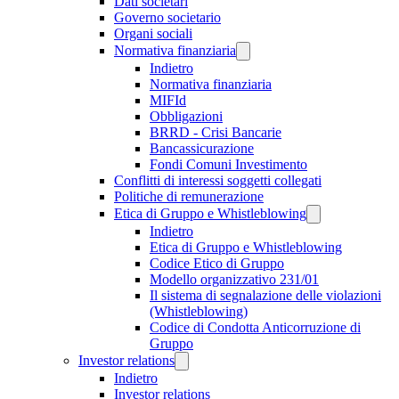
Dati societari
Governo societario
Organi sociali
Normativa finanziaria
Indietro
Normativa finanziaria
MIFId
Obbligazioni
BRRD - Crisi Bancarie
Bancassicurazione
Fondi Comuni Investimento
Conflitti di interessi soggetti collegati
Politiche di remunerazione
Etica di Gruppo e Whistleblowing
Indietro
Etica di Gruppo e Whistleblowing
Codice Etico di Gruppo
Modello organizzativo 231/01
Il sistema di segnalazione delle violazioni
(Whistleblowing)
Codice di Condotta Anticorruzione di
Gruppo
Investor relations
Indietro
Investor relations