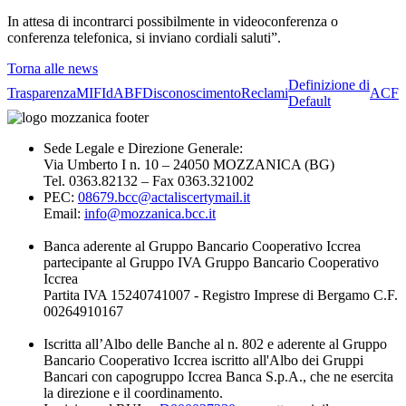
In attesa di incontrarci possibilmente in videoconferenza o
conferenza telefonica, si inviano cordiali saluti”.
Torna alle news
Definizione di
Trasparenza
MIFId
ABF
Disconoscimento
Reclami
ACF
Default
Sede Legale e Direzione Generale:
Via Umberto I n. 10 – 24050 MOZZANICA (BG)
Tel. 0363.82132 – Fax 0363.321002
PEC:
08679.bcc@actaliscertymail.it
Email:
info@mozzanica.bcc.it
Banca aderente al Gruppo Bancario Cooperativo Iccrea
partecipante al Gruppo IVA Gruppo Bancario Cooperativo
Iccrea
Partita IVA 15240741007 - Registro Imprese di Bergamo C.F.
00264910167
Iscritta all’Albo delle Banche al n. 802 e aderente al Gruppo
Bancario Cooperativo Iccrea iscritto all'Albo dei Gruppi
Bancari con capogruppo Iccrea Banca S.p.A., che ne esercita
la direzione e il coordinamento.