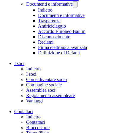
Documenti e informative
Indietro
Documenti e informative
Trasparenza
Antiriciclaggio
Accordo Europeo Bail-in
Disconoscimento
Reclami
Firma elettronica avanzata
Definizione di Default
I soci
Indietro
I soci
Come diventare socio
Compagine sociale
Assemblea soci
Regolamento assembleare
Vantaggi
Contattaci
Indietro
Contattaci
Blocco carte
Trova filiale