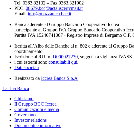
Tel. 0363.82132 – Fax 0363.321002
PEC:
08679.bcc@actaliscertymail.it
Email:
info@mozzanica.bcc.it
Banca aderente al Gruppo Bancario Cooperativo Iccrea
partecipante al Gruppo IVA Gruppo Bancario Cooperativo Iccr
Partita IVA 15240741007 - Registro Imprese di Bergamo C.F
Iscritta all’Albo delle Banche al n. 802 e aderente al Gruppo B
coordinamento.
Iscrizione al RUI n.
D000027230
, soggetta a vigilanza IVASS
i cui estremi sono
consultabili qui
.
Dati societari
Realizzato da
Iccrea Banca S.p.A
La Tua Banca
Chi siamo
Il Gruppo BCC Iccrea
Comunicazioni e media
Governance
Investor relations
Documenti e informative