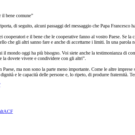
r il bene comune”
porta, di seguito, alcuni passaggi del messaggio che Papa Francesco ha 
cooperatori e il bene che le cooperative fanno al vostro Paese. Se la coo
lo che gli altri sanno fare e anche di accettarne i limiti. In una parola
 di cui il mondo oggi ha più bisogno. Voi siete anche la testimonianza di
la dovete vivere e condividere con gli altri”.
n Paese, ma non sono la parte meno importante. Come le altre imprese s
a dignità e le capacità delle persone e, lo ripeto, di produrre fraternità. 
/
lt
ACF