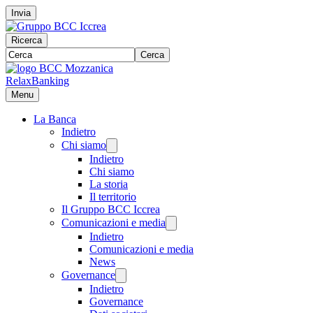
Invia
Ricerca
Cerca
RelaxBanking
Menu
La Banca
Indietro
Chi siamo
Indietro
Chi siamo
La storia
Il territorio
Il Gruppo BCC Iccrea
Comunicazioni e media
Indietro
Comunicazioni e media
News
Governance
Indietro
Governance