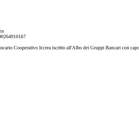
ea
. 00264910167
ancario Cooperativo Iccrea iscritto all'Albo dei Gruppi Bancari con capo