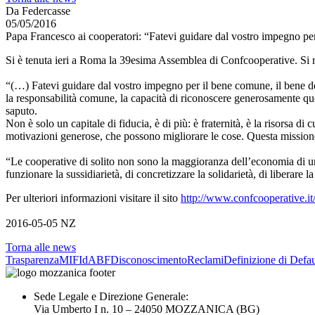
Da Federcasse
05/05/2016
Papa Francesco ai cooperatori: “Fatevi guidare dal vostro impegno pe
Si è tenuta ieri a Roma la 39esima Assemblea di Confcooperative. Si ri
“(…) Fatevi guidare dal vostro impegno per il bene comune, il bene dei 
la responsabilità comune, la capacità di riconoscere generosamente quel
saputo.
Non è solo un capitale di fiducia, è di più: è fraternità, è la risorsa
motivazioni generose, che possono migliorare le cose. Questa missione 
“Le cooperative di solito non sono la maggioranza dell’economia di u
funzionare la sussidiarietà, di concretizzare la solidarietà, di liberare l
Per ulteriori informazioni visitare il sito
http://www.confcooperative.it
2016-05-05 NZ
Torna alle news
Trasparenza
MIFId
ABF
Disconoscimento
Reclami
Definizione di Defau
Sede Legale e Direzione Generale:
Via Umberto I n. 10 – 24050 MOZZANICA (BG)