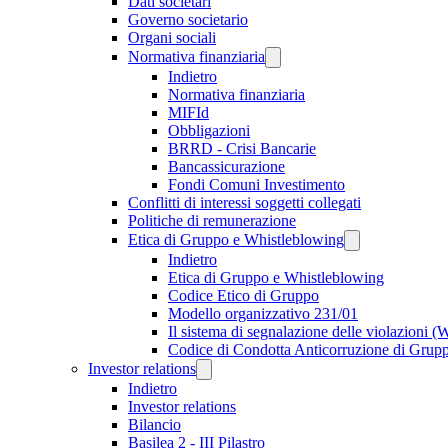
Dati societari
Governo societario
Organi sociali
Normativa finanziaria
Indietro
Normativa finanziaria
MIFId
Obbligazioni
BRRD - Crisi Bancarie
Bancassicurazione
Fondi Comuni Investimento
Conflitti di interessi soggetti collegati
Politiche di remunerazione
Etica di Gruppo e Whistleblowing
Indietro
Etica di Gruppo e Whistleblowing
Codice Etico di Gruppo
Modello organizzativo 231/01
Il sistema di segnalazione delle violazioni 
Codice di Condotta Anticorruzione di Grup
Investor relations
Indietro
Investor relations
Bilancio
Basilea 2 - III Pilastro