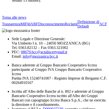
Senato 15 ottobre).
Torna alle news
Definizione di
Trasparenza
MIFId
ABF
Disconoscimento
Reclami
ACF
Default
Sede Legale e Direzione Generale:
Via Umberto I n. 10 – 24050 MOZZANICA (BG)
Tel. 0363.82132 – Fax 0363.321002
PEC:
08679.bcc@actaliscertymail.it
Email:
info@mozzanica.bcc.it
Banca aderente al Gruppo Bancario Cooperativo Iccrea
partecipante al Gruppo IVA Gruppo Bancario Cooperativo
Iccrea
Partita IVA 15240741007 - Registro Imprese di Bergamo C.F.
00264910167
Iscritta all’Albo delle Banche al n. 802 e aderente al Gruppo
Bancario Cooperativo Iccrea iscritto all'Albo dei Gruppi
Bancari con capogruppo Iccrea Banca S.p.A., che ne esercita
la direzione e il coordinamento.
Iscrizione al RUI n.
D000027230
, soggetta a vigilanza