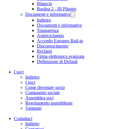
Bilancio
Basilea 2 - III Pilastro
Documenti e informative
Indietro
Documenti e informative
Trasparenza
Antiriciclaggio
Accordo Europeo Bail-in
Disconoscimento
Reclami
Firma elettronica avanzata
Definizione di Default
I soci
Indietro
I soci
Come diventare socio
Compagine sociale
Assemblea soci
Regolamento assembleare
Vantaggi
Contattaci
Indietro
Contattaci