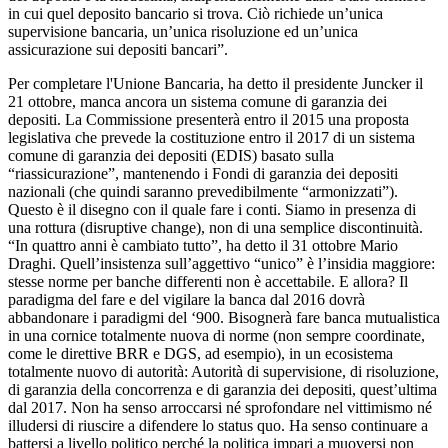
in cui quel deposito bancario si trova. Ciò richiede un’unica
supervisione bancaria, un’unica risoluzione ed un’unica
assicurazione sui depositi bancari”.
Per completare l'Unione Bancaria, ha detto il presidente Juncker il
21 ottobre, manca ancora un sistema comune di garanzia dei
depositi. La Commissione presenterà entro il 2015 una proposta
legislativa che prevede la costituzione entro il 2017 di un sistema
comune di garanzia dei depositi (EDIS) basato sulla
“riassicurazione”, mantenendo i Fondi di garanzia dei depositi
nazionali (che quindi saranno prevedibilmente “armonizzati”).
Questo è il disegno con il quale fare i conti. Siamo in presenza di
una rottura (disruptive change), non di una semplice discontinuità.
“In quattro anni è cambiato tutto”, ha detto il 31 ottobre Mario
Draghi. Quell’insistenza sull’aggettivo “unico” è l’insidia maggiore:
stesse norme per banche differenti non è accettabile. E allora? Il
paradigma del fare e del vigilare la banca dal 2016 dovrà
abbandonare i paradigmi del ‘900. Bisognerà fare banca mutualistica
in una cornice totalmente nuova di norme (non sempre coordinate,
come le direttive BRR e DGS, ad esempio), in un ecosistema
totalmente nuovo di autorità: Autorità di supervisione, di risoluzione,
di garanzia della concorrenza e di garanzia dei depositi, quest’ultima
dal 2017. Non ha senso arroccarsi né sprofondare nel vittimismo né
illudersi di riuscire a difendere lo status quo. Ha senso continuare a
battersi a livello politico perché la politica impari a muoversi non