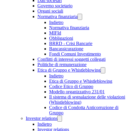
Dati societari
Governo societario
Organi sociali
Normativa finanziaria
Indietro
Normativa finanziaria
MIFId
Obbligazioni
BRRD - Crisi Bancarie
Bancassicurazione
Fondi Comuni Investimento
Conflitti di interessi soggetti collegati
Politiche di remunerazione
Etica di Gruppo e Whistleblowing
Indietro
Etica di Gruppo e Whistleblowing
Codice Etico di Gruppo
Modello organizzativo 231/01
Il sistema di segnalazione delle violazioni
(Whistleblowing)
Codice di Condotta Anticorruzione di
Gruppo
Investor relations
Indietro
Investor relations