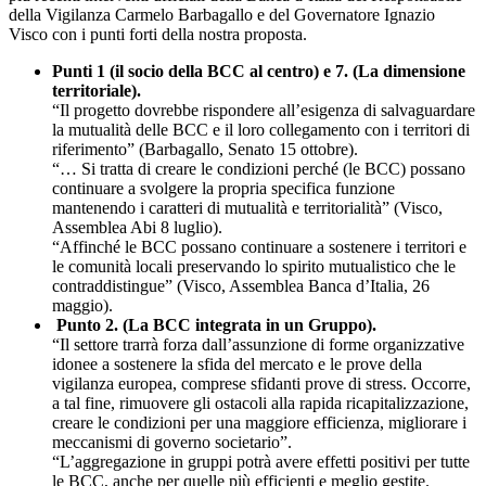
della Vigilanza Carmelo Barbagallo e del Governatore Ignazio
Visco con i punti forti della nostra proposta.
Punti 1 (il socio della BCC al centro) e 7. (La dimensione
territoriale).
“Il progetto dovrebbe rispondere all’esigenza di salvaguardare
la mutualità delle BCC e il loro collegamento con i territori di
riferimento” (Barbagallo, Senato 15 ottobre).
“… Si tratta di creare le condizioni perché (le BCC) possano
continuare a svolgere la propria specifica funzione
mantenendo i caratteri di mutualità e territorialità” (Visco,
Assemblea Abi 8 luglio).
“Affinché le BCC possano continuare a sostenere i territori e
le comunità locali preservando lo spirito mutualistico che le
contraddistingue” (Visco, Assemblea Banca d’Italia, 26
maggio).
Punto 2. (La BCC integrata in un Gruppo).
“Il settore trarrà forza dall’assunzione di forme organizzative
idonee a sostenere la sfida del mercato e le prove della
vigilanza europea, comprese sfidanti prove di stress. Occorre,
a tal fine, rimuovere gli ostacoli alla rapida ricapitalizzazione,
creare le condizioni per una maggiore efficienza, migliorare i
meccanismi di governo societario”.
“L’aggregazione in gruppi potrà avere effetti positivi per tutte
le BCC, anche per quelle più efficienti e meglio gestite.