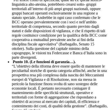
linguistica alto-atesina, potrebbero crearsi sotto- gruppi
territoriali all’interno di più ampi gruppi nazionali, oppure
gruppi bancari operanti esclusivamente in una regione a
statuto speciale. Andrebbe in ogni caso confermato che le
BCC operano prevalentemente con i soci e nell’ambito
territoriale di competenza, secondo quanto previsto dagli
statuti e dalle disposizioni di vigilanza, e che il rispetto di tali
regole costituisce condizione per la qualifica della BCC come
cooperativa a mutualitaÌ prevalente anche ai fini della
disciplina fiscale agevolativa” (Barbagallo, Senato 15
ottobre). Sulla questione del capitale minimo della
capogruppo, le visioni tra Federcasse e Banca d’Italia sono in
parte divergenti.
Punto 10. (Le funzioni di garanzia…).
“L’obiettivo della riforma deve essere quello di mantenere le
peculiaritaÌ storiche di questa categoria affinché, anche in una
prospettiva resa più complessa dalla nascita dei Meccanismi
europei di Vigilanza e di Risoluzione, non sia messa in
pericolo la funzione finora svolta di sano sostegno delle
economie locali. È pertanto necessario coniugare il
mantenimento delle specificità strutturali, operative e
territoriali con forme di aggregazione che rispondano a
obiettivi di accesso al mercato dei capitali, di efficienza e
contenimento dei costi, di qualità della gestione”. (Barbagallo,