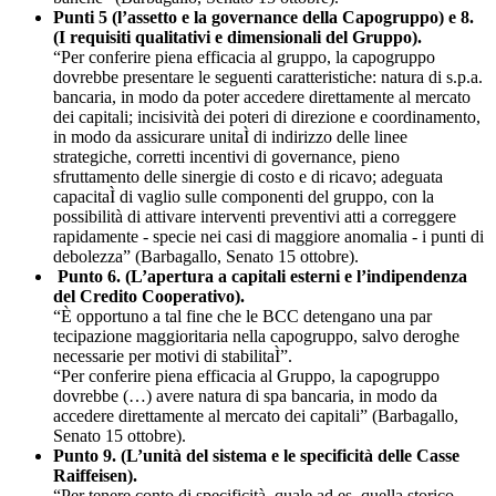
Punti 5 (l’assetto e la governance della Capogruppo) e 8.
(I requisiti qualitativi e dimensionali del Gruppo).
“Per conferire piena efficacia al gruppo, la capogruppo
dovrebbe presentare le seguenti caratteristiche: natura di s.p.a.
bancaria, in modo da poter accedere direttamente al mercato
dei capitali; incisività dei poteri di direzione e coordinamento,
in modo da assicurare unitaÌ di indirizzo delle linee
strategiche, corretti incentivi di governance, pieno
sfruttamento delle sinergie di costo e di ricavo; adeguata
capacitaÌ di vaglio sulle componenti del gruppo, con la
possibilità di attivare interventi preventivi atti a correggere
rapidamente - specie nei casi di maggiore anomalia - i punti di
debolezza” (Barbagallo, Senato 15 ottobre).
Punto 6. (L’apertura a capitali esterni e l’indipendenza
del Credito Cooperativo).
“È opportuno a tal fine che le BCC detengano una par
tecipazione maggioritaria nella capogruppo, salvo deroghe
necessarie per motivi di stabilitaÌ”.
“Per conferire piena efficacia al Gruppo, la capogruppo
dovrebbe (…) avere natura di spa bancaria, in modo da
accedere direttamente al mercato dei capitali” (Barbagallo,
Senato 15 ottobre).
Punto 9. (L’unità del sistema e le specificità delle Casse
Raiffeisen).
“Per tenere conto di specificità, quale ad es. quella storico-