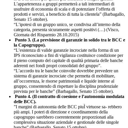
L’appartenenza a gruppi permetterà a tali intermediari di
usufruire di economia di scala e di potenziare l’offerta di
prodotti e servizi, a beneficio di tutta la clientela” (Barbagallo,
Senato 15 ottobre).
“L’ipotesi di un gruppo unico, se condivisa all’interno della
categoria, presenta sicuramente aspetti positivi (…) (Visco,
Giornata del Risparmio 28.10.2015)
Punto 3. (La previsione di garanzie in solido tra le BCC e
la Capogruppo).
“L’esistenza di valide garanzie incrociate nella forma di un
IPS riconosciuto a fini di vigilanza costituisce condizione per
il pieno computo del capitale di qualità primaria delle banche
aderenti nei fondi propri consolidati del gruppo”.
“L’accordo tra le banche coinvolte dovrebbe prevedere un
sistema di garanzie incrociate che permetta di mobilitare,
all’occorrenza, le risorse patrimoniali e liquide interne al
gruppo, consentendo di rispettare la disciplina prudenziale
prevista per le banche” (Barbagallo, Senato 15 ottobre).
Punto 4. (Il contratto di coesione e l’autonomia modulata
delle BCC).
”I margini di autonomia delle BCC piuÌ virtuose sa- rebbero
più ampi. I poteri di direzione e coordinamento della
capogruppo sarebbero coerentemente proporzionati alla
complessiva situazione aziendale e gestionale delle singole
banche” (Barbagallo, Senato 15 ottobre).