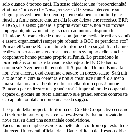
solo quando è troppo tardi. Ha senso chiedere una “proporzionalità
strutturata” invece che “caso per caso”. Ha senso intervenire sui
singoli provvedimenti inserendo gli emendamenti opportuni (si è
riusciti a farne passare cinque nella legge delega che recepisce BRR
e DGS). Ha senso guidare la propria evoluzione, non farsi trovare
impreparati, utilizzare tutti gli spazi di autonomia disponibili.
L'Unione Bancaria chiede dimensioni (anche mediante reti e sistemi)
e assetti organizzativi sempre più robusti: le BCC ne prendono atto?
Prima dell'Unione Bancaria tutte le riforme che i singoli Stati hanno
realizzato per accompagnare e stimolare lo sviluppo delle banche
cooperative hanno puntato proprio sull'unità. Lo pretendono la
razionalità economica e la visione strategica: le BCC lo hanno
compreso? Aver perso il treno dell'IPS quando l'Unione Bancaria
non c'era ancora, oggi costringe a pagare un prezzo salato. Sarà più
alto se non si cura la coerenza e non si costruisce l’unità o almeno
una solida unitarietà. Perdere il treno della riforma post-Unione
Bancaria per realizzare una grande realtà imprenditoriale cooperativa
capace di giocare un ruolo alternativo alle grandi banche controllate
da capitali non italiani non è una scelta saggia.
I 10 punti della proposta di riforma del Credito Cooperativo cercano
di tradurre in pratica questa consapevolezza. Ed hanno trovato in
nove casi su dieci una sostanziale condivisione.
Facciamo un semplice esercizio: mettendo a confronto gli estratti dei
più recenti interventi ufficiali della Banca d’Italia del Responsabile