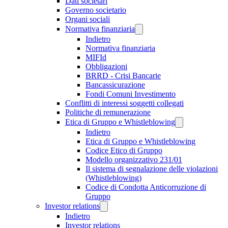
Dati societari
Governo societario
Organi sociali
Normativa finanziaria
Indietro
Normativa finanziaria
MIFId
Obbligazioni
BRRD - Crisi Bancarie
Bancassicurazione
Fondi Comuni Investimento
Conflitti di interessi soggetti collegati
Politiche di remunerazione
Etica di Gruppo e Whistleblowing
Indietro
Etica di Gruppo e Whistleblowing
Codice Etico di Gruppo
Modello organizzativo 231/01
Il sistema di segnalazione delle violazioni
(Whistleblowing)
Codice di Condotta Anticorruzione di
Gruppo
Investor relations
Indietro
Investor relations