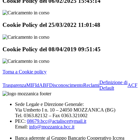
Cookie Policy del
06/02/2025
15:45:14
Cookie Policy del
25/03/2022
11:01:48
Cookie Policy del
08/04/2019
09:51:45
Torna a Cookie policy
Definizione di
Trasparenza
MIFId
ABF
Disconoscimento
Reclami
ACF
Default
Sede Legale e Direzione Generale:
Via Umberto I n. 10 – 24050 MOZZANICA (BG)
Tel. 0363.82132 – Fax 0363.321002
PEC:
08679.bcc@actaliscertymail.it
Email:
info@mozzanica.bcc.it
Banca aderente al Gruppo Bancario Cooperativo Iccrea