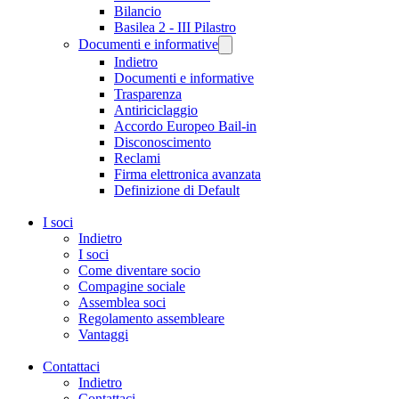
Bilancio
Basilea 2 - III Pilastro
Documenti e informative
Indietro
Documenti e informative
Trasparenza
Antiriciclaggio
Accordo Europeo Bail-in
Disconoscimento
Reclami
Firma elettronica avanzata
Definizione di Default
I soci
Indietro
I soci
Come diventare socio
Compagine sociale
Assemblea soci
Regolamento assembleare
Vantaggi
Contattaci
Indietro
Contattaci