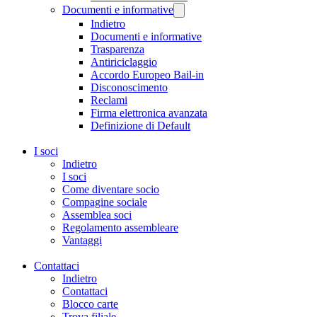
Documenti e informative
Indietro
Documenti e informative
Trasparenza
Antiriciclaggio
Accordo Europeo Bail-in
Disconoscimento
Reclami
Firma elettronica avanzata
Definizione di Default
I soci
Indietro
I soci
Come diventare socio
Compagine sociale
Assemblea soci
Regolamento assembleare
Vantaggi
Contattaci
Indietro
Contattaci
Blocco carte
Trova filiale