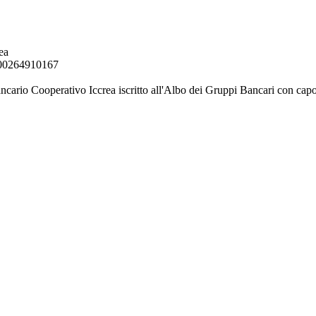
ea
. 00264910167
ancario Cooperativo Iccrea iscritto all'Albo dei Gruppi Bancari con capo