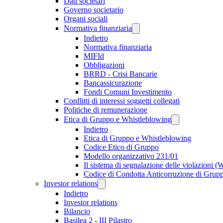
Dati societari
Governo societario
Organi sociali
Normativa finanziaria
Indietro
Normativa finanziaria
MIFId
Obbligazioni
BRRD - Crisi Bancarie
Bancassicurazione
Fondi Comuni Investimento
Conflitti di interessi soggetti collegati
Politiche di remunerazione
Etica di Gruppo e Whistleblowing
Indietro
Etica di Gruppo e Whistleblowing
Codice Etico di Gruppo
Modello organizzativo 231/01
Il sistema di segnalazione delle violazioni 
Codice di Condotta Anticorruzione di Grup
Investor relations
Indietro
Investor relations
Bilancio
Basilea 2 - III Pilastro