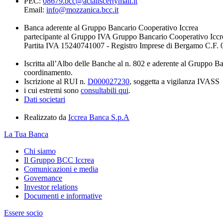
PEC:
08679.bcc@actaliscertymail.it
Email:
info@mozzanica.bcc.it
Banca aderente al Gruppo Bancario Cooperativo Iccrea
partecipante al Gruppo IVA Gruppo Bancario Cooperativo Iccr
Partita IVA 15240741007 - Registro Imprese di Bergamo C.F
Iscritta all’Albo delle Banche al n. 802 e aderente al Gruppo B
coordinamento.
Iscrizione al RUI n.
D000027230
, soggetta a vigilanza IVASS
i cui estremi sono
consultabili qui
.
Dati societari
Realizzato da
Iccrea Banca S.p.A
La Tua Banca
Chi siamo
Il Gruppo BCC Iccrea
Comunicazioni e media
Governance
Investor relations
Documenti e informative
Essere socio