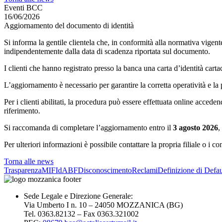
Eventi BCC
16/06/2026
Aggiornamento del documento di identità
Si informa la gentile clientela che, in conformità alla normativa vigente
indipendentemente dalla data di scadenza riportata sul documento.
I clienti che hanno registrato presso la banca una carta d’identità carta
L’aggiornamento è necessario per garantire la corretta operatività e la 
Per i clienti abilitati, la procedura può essere effettuata online acceden
riferimento.
Si raccomanda di completare l’aggiornamento entro il
3 agosto 2026
,
Per ulteriori informazioni è possibile contattare la propria filiale o i co
Torna alle news
Trasparenza
MIFId
ABF
Disconoscimento
Reclami
Definizione di Defau
Sede Legale e Direzione Generale:
Via Umberto I n. 10 – 24050 MOZZANICA (BG)
Tel. 0363.82132 – Fax 0363.321002