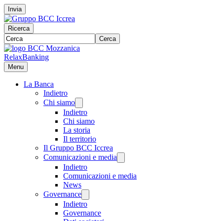
Invia
Ricerca
Cerca
RelaxBanking
Menu
La Banca
Indietro
Chi siamo
Indietro
Chi siamo
La storia
Il territorio
Il Gruppo BCC Iccrea
Comunicazioni e media
Indietro
Comunicazioni e media
News
Governance
Indietro
Governance