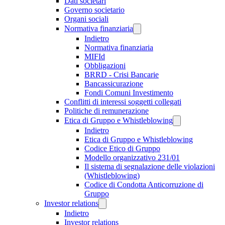
Dati societari
Governo societario
Organi sociali
Normativa finanziaria
Indietro
Normativa finanziaria
MIFId
Obbligazioni
BRRD - Crisi Bancarie
Bancassicurazione
Fondi Comuni Investimento
Conflitti di interessi soggetti collegati
Politiche di remunerazione
Etica di Gruppo e Whistleblowing
Indietro
Etica di Gruppo e Whistleblowing
Codice Etico di Gruppo
Modello organizzativo 231/01
Il sistema di segnalazione delle violazioni
(Whistleblowing)
Codice di Condotta Anticorruzione di
Gruppo
Investor relations
Indietro
Investor relations