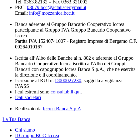
Tel. 0363.82132 – Fax 0363.321002
PEC:
08679.bcc@actaliscertymail.it
Email:
info@mozzanica.bcc.it
Banca aderente al Gruppo Bancario Cooperativo Iccrea
partecipante al Gruppo IVA Gruppo Bancario Cooperativo
Iccrea
Partita IVA 15240741007 - Registro Imprese di Bergamo C.F.
00264910167
Iscritta all’Albo delle Banche al n. 802 e aderente al Gruppo
Bancario Cooperativo Iccrea iscritto all'Albo dei Gruppi
Bancari con capogruppo Iccrea Banca S.p.A., che ne esercita
la direzione e il coordinamento.
Iscrizione al RUI n.
D000027230
, soggetta a vigilanza
IVASS
i cui estremi sono
consultabili qui
.
Dati societari
Realizzato da
Iccrea Banca S.p.A
La Tua Banca
Chi siamo
Il Gruppo BCC Iccrea