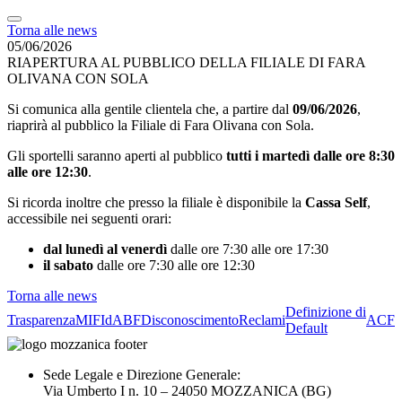
Torna alle news
05/06/2026
RIAPERTURA AL PUBBLICO DELLA FILIALE DI FARA
OLIVANA CON SOLA
Si comunica alla gentile clientela che, a partire dal
09/06/2026
,
riaprirà al pubblico la Filiale di Fara Olivana con Sola.
Gli sportelli saranno aperti al pubblico
tutti i martedì dalle ore 8:30
alle ore 12:30
.
Si ricorda inoltre che presso la filiale è disponibile la
Cassa Self
,
accessibile nei seguenti orari:
dal lunedì al venerdì
dalle ore 7:30 alle ore 17:30
il sabato
dalle ore 7:30 alle ore 12:30
Torna alle news
Definizione di
Trasparenza
MIFId
ABF
Disconoscimento
Reclami
ACF
Default
Sede Legale e Direzione Generale:
Via Umberto I n. 10 – 24050 MOZZANICA (BG)