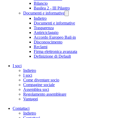
Bilancio
Basilea 2 - III Pilastro
Documenti e informative
Indietro
Documenti e informative
Trasparenza
Antiriciclaggio
Accordo Europeo Bail-in
Disconoscimento
Reclami
Firma elettronica avanzata
Definizione di Default
I soci
Indietro
I soci
Come diventare socio
Compagine sociale
Assemblea soci
Regolamento assembleare
Vantaggi
Contattaci
Indietro
Contattaci