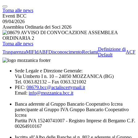
Torna alle news
Eventi BCC
09/04/2026
Assemblea Ordinaria dei Soci 2026
Torna alle news
Definizione di
Trasparenza
MIFId
ABF
Disconoscimento
Reclami
ACF
Default
Sede Legale e Direzione Generale:
Via Umberto I n. 10 – 24050 MOZZANICA (BG)
Tel. 0363.82132 – Fax 0363.321002
PEC:
08679.bcc@actaliscertymail.it
Email:
info@mozzanica.bcc.it
Banca aderente al Gruppo Bancario Cooperativo Iccrea
partecipante al Gruppo IVA Gruppo Bancario Cooperativo
Iccrea
Partita IVA 15240741007 - Registro Imprese di Bergamo C.F.
00264910167
Iscritta all’Albo delle Banche al n. 802 e aderente al Gruppo