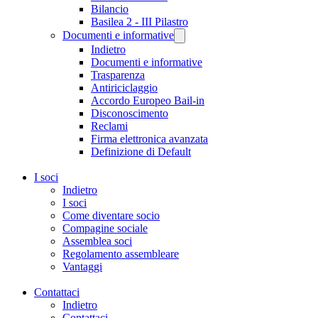
Bilancio
Basilea 2 - III Pilastro
Documenti e informative
Indietro
Documenti e informative
Trasparenza
Antiriciclaggio
Accordo Europeo Bail-in
Disconoscimento
Reclami
Firma elettronica avanzata
Definizione di Default
I soci
Indietro
I soci
Come diventare socio
Compagine sociale
Assemblea soci
Regolamento assembleare
Vantaggi
Contattaci
Indietro
Contattaci