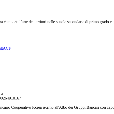
he porta l’arte dei territori nelle scuole secondarie di primo grado e 
lt
ACF
ea
. 00264910167
ancario Cooperativo Iccrea iscritto all'Albo dei Gruppi Bancari con capo