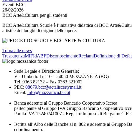
Eventi BCC
26/02/2026
BCC Arte&Cultura per gli studenti
BCC Arte&Cultura Scuole è l’iniziativa didattica di BCC Arte&Cultura c
artisti e dei luoghi di origine delle opere.
Torna alle news
Trasparenza
MIFId
ABF
Disconoscimento
Reclami
Definizione di Defau
Sede Legale e Direzione Generale:
Via Umberto I n. 10 – 24050 MOZZANICA (BG)
Tel. 0363.82132 – Fax 0363.321002
PEC:
08679.bcc@actaliscertymail.it
Email:
info@mozzanica.bcc.it
Banca aderente al Gruppo Bancario Cooperativo Iccrea
partecipante al Gruppo IVA Gruppo Bancario Cooperativo Iccr
Partita IVA 15240741007 - Registro Imprese di Bergamo C.F
Iscritta all’Albo delle Banche al n. 802 e aderente al Gruppo B
coordinamento.