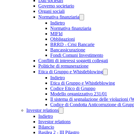
Dati societari
Governo societario
Organi sociali
Normativa finanziaria
Indietro
Normativa finanziaria
MIFId
Obbligazioni
BRRD - Crisi Bancarie
Bancassicurazione
Fondi Comuni Investimento
Conflitti di interessi soggetti collegati
Politiche di remunerazione
Etica di Gruppo e Whistleblowing
Indietro
Etica di Gruppo e Whistleblowing
Codice Etico di Gruppo
Modello organizzativo 231/01
Il sistema di segnalazione delle violazioni 
Codice di Condotta Anticorruzione di Grup
Investor relations
Indietro
Investor relations
Bilancio
Basilea 2 - III Pilastro