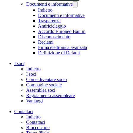
Documenti e informative
Indietro
Documenti e informative
Trasparenza
Antiriciclaggio
Accordo Europeo Bail-in
Disconoscimento
Reclami
Firma elettronica avanzata
Definizione di Default
I soci
Indietro
I soci
Come diventare socio
Compagine sociale
Assemblea soci
Regolamento assembleare
Vantaggi
Contattaci
Indietro
Contattaci
Blocco carte
Trova filiale