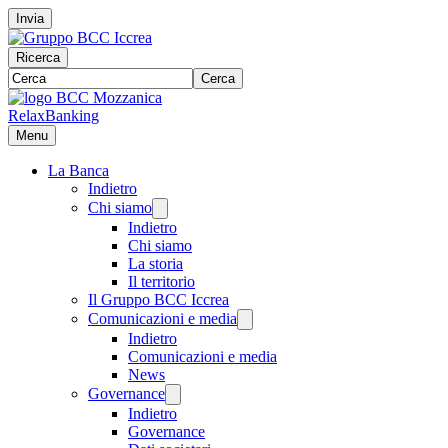
Invia
Ricerca
Cerca
RelaxBanking
Menu
La Banca
Indietro
Chi siamo
Indietro
Chi siamo
La storia
Il territorio
Il Gruppo BCC Iccrea
Comunicazioni e media
Indietro
Comunicazioni e media
News
Governance
Indietro
Governance