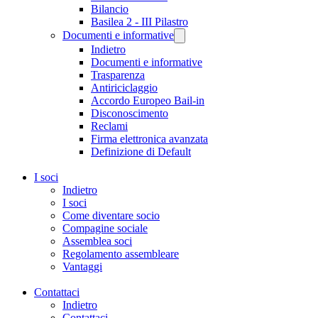
Bilancio
Basilea 2 - III Pilastro
Documenti e informative
Indietro
Documenti e informative
Trasparenza
Antiriciclaggio
Accordo Europeo Bail-in
Disconoscimento
Reclami
Firma elettronica avanzata
Definizione di Default
I soci
Indietro
I soci
Come diventare socio
Compagine sociale
Assemblea soci
Regolamento assembleare
Vantaggi
Contattaci
Indietro
Contattaci