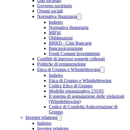
Dati societari
Governo societario
Organi sociali
Normativa finanziaria
Indietro
Normativa finanziaria
MIFId
Obbligazioni
BRRD - Crisi Bancarie
Bancassicurazione
Fondi Comuni Investimento
Conflitti di interessi soggetti collegati
Politiche di remunerazione
Etica di Gruppo e Whistleblowing
Indietro
Etica di Gruppo e Whistleblowing
Codice Etico di Gruppo
Modello organizzativo 231/01
Il sistema di segnalazione delle violazioni
(Whistleblowing)
Codice di Condotta Anticorruzione di
Gruppo
Investor relations
Indietro
Investor relations