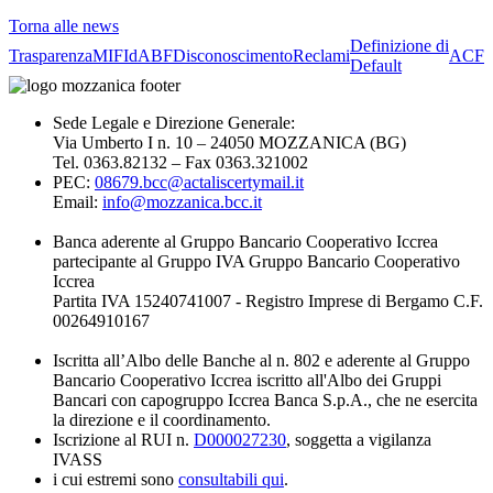
Torna alle news
Definizione di
Trasparenza
MIFId
ABF
Disconoscimento
Reclami
ACF
Default
Sede Legale e Direzione Generale:
Via Umberto I n. 10 – 24050 MOZZANICA (BG)
Tel. 0363.82132 – Fax 0363.321002
PEC:
08679.bcc@actaliscertymail.it
Email:
info@mozzanica.bcc.it
Banca aderente al Gruppo Bancario Cooperativo Iccrea
partecipante al Gruppo IVA Gruppo Bancario Cooperativo
Iccrea
Partita IVA 15240741007 - Registro Imprese di Bergamo C.F.
00264910167
Iscritta all’Albo delle Banche al n. 802 e aderente al Gruppo
Bancario Cooperativo Iccrea iscritto all'Albo dei Gruppi
Bancari con capogruppo Iccrea Banca S.p.A., che ne esercita
la direzione e il coordinamento.
Iscrizione al RUI n.
D000027230
, soggetta a vigilanza
IVASS
i cui estremi sono
consultabili qui
.