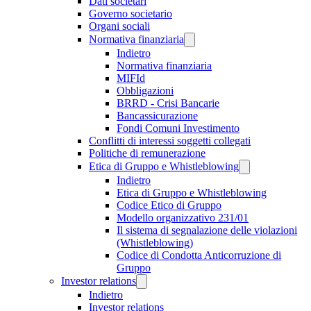
Dati societari
Governo societario
Organi sociali
Normativa finanziaria
Indietro
Normativa finanziaria
MIFId
Obbligazioni
BRRD - Crisi Bancarie
Bancassicurazione
Fondi Comuni Investimento
Conflitti di interessi soggetti collegati
Politiche di remunerazione
Etica di Gruppo e Whistleblowing
Indietro
Etica di Gruppo e Whistleblowing
Codice Etico di Gruppo
Modello organizzativo 231/01
Il sistema di segnalazione delle violazioni
(Whistleblowing)
Codice di Condotta Anticorruzione di
Gruppo
Investor relations
Indietro
Investor relations