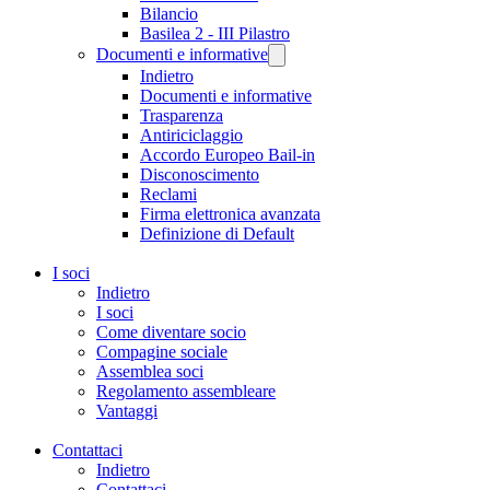
Bilancio
Basilea 2 - III Pilastro
Documenti e informative
Indietro
Documenti e informative
Trasparenza
Antiriciclaggio
Accordo Europeo Bail-in
Disconoscimento
Reclami
Firma elettronica avanzata
Definizione di Default
I soci
Indietro
I soci
Come diventare socio
Compagine sociale
Assemblea soci
Regolamento assembleare
Vantaggi
Contattaci
Indietro
Contattaci