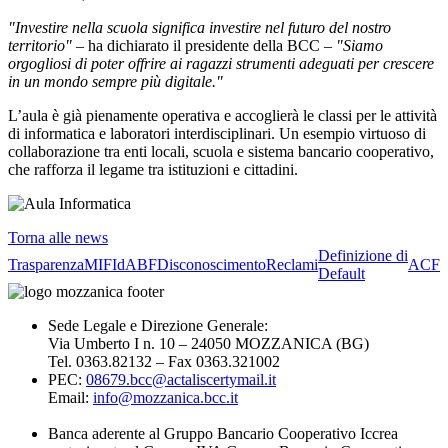
"Investire nella scuola significa investire nel futuro del nostro
territorio"
– ha dichiarato il presidente della BCC –
"Siamo
orgogliosi di poter offrire ai ragazzi strumenti adeguati per crescere
in un mondo sempre più digitale."
L’aula è già pienamente operativa e accoglierà le classi per le attività
di informatica e laboratori interdisciplinari. Un esempio virtuoso di
collaborazione tra enti locali, scuola e sistema bancario cooperativo,
che rafforza il legame tra istituzioni e cittadini.
Torna alle news
Definizione di
Trasparenza
MIFId
ABF
Disconoscimento
Reclami
ACF
Default
Sede Legale e Direzione Generale:
Via Umberto I n. 10 – 24050 MOZZANICA (BG)
Tel. 0363.82132 – Fax 0363.321002
PEC:
08679.bcc@actaliscertymail.it
Email:
info@mozzanica.bcc.it
Banca aderente al Gruppo Bancario Cooperativo Iccrea