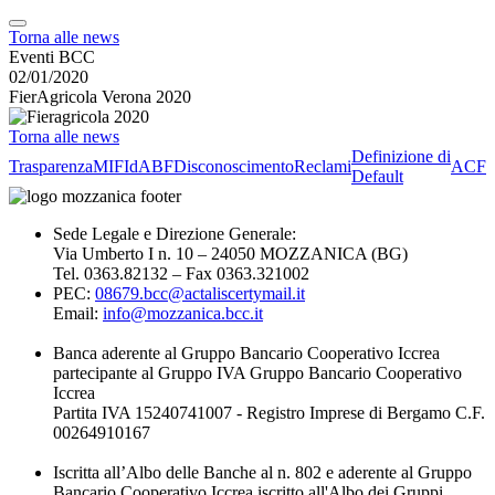
Torna alle news
Eventi BCC
02/01/2020
FierAgricola Verona 2020
Torna alle news
Definizione di
Trasparenza
MIFId
ABF
Disconoscimento
Reclami
ACF
Default
Sede Legale e Direzione Generale:
Via Umberto I n. 10 – 24050 MOZZANICA (BG)
Tel. 0363.82132 – Fax 0363.321002
PEC:
08679.bcc@actaliscertymail.it
Email:
info@mozzanica.bcc.it
Banca aderente al Gruppo Bancario Cooperativo Iccrea
partecipante al Gruppo IVA Gruppo Bancario Cooperativo
Iccrea
Partita IVA 15240741007 - Registro Imprese di Bergamo C.F.
00264910167
Iscritta all’Albo delle Banche al n. 802 e aderente al Gruppo
Bancario Cooperativo Iccrea iscritto all'Albo dei Gruppi