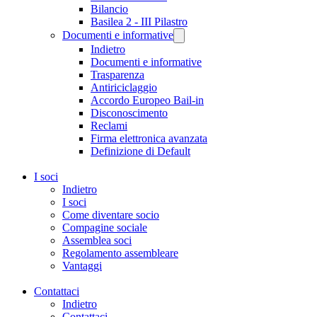
Bilancio
Basilea 2 - III Pilastro
Documenti e informative
Indietro
Documenti e informative
Trasparenza
Antiriciclaggio
Accordo Europeo Bail-in
Disconoscimento
Reclami
Firma elettronica avanzata
Definizione di Default
I soci
Indietro
I soci
Come diventare socio
Compagine sociale
Assemblea soci
Regolamento assembleare
Vantaggi
Contattaci
Indietro
Contattaci