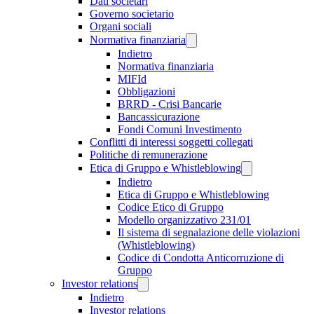
Dati societari
Governo societario
Organi sociali
Normativa finanziaria
Indietro
Normativa finanziaria
MIFId
Obbligazioni
BRRD - Crisi Bancarie
Bancassicurazione
Fondi Comuni Investimento
Conflitti di interessi soggetti collegati
Politiche di remunerazione
Etica di Gruppo e Whistleblowing
Indietro
Etica di Gruppo e Whistleblowing
Codice Etico di Gruppo
Modello organizzativo 231/01
Il sistema di segnalazione delle violazioni
(Whistleblowing)
Codice di Condotta Anticorruzione di
Gruppo
Investor relations
Indietro
Investor relations