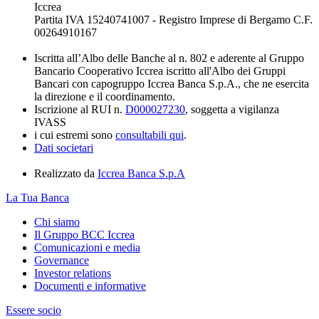
Iccrea
Partita IVA 15240741007 - Registro Imprese di Bergamo C.F.
00264910167
Iscritta all’Albo delle Banche al n. 802 e aderente al Gruppo
Bancario Cooperativo Iccrea iscritto all'Albo dei Gruppi
Bancari con capogruppo Iccrea Banca S.p.A., che ne esercita
la direzione e il coordinamento.
Iscrizione al RUI n.
D000027230
, soggetta a vigilanza
IVASS
i cui estremi sono
consultabili qui
.
Dati societari
Realizzato da
Iccrea Banca S.p.A
La Tua Banca
Chi siamo
Il Gruppo BCC Iccrea
Comunicazioni e media
Governance
Investor relations
Documenti e informative
Essere socio