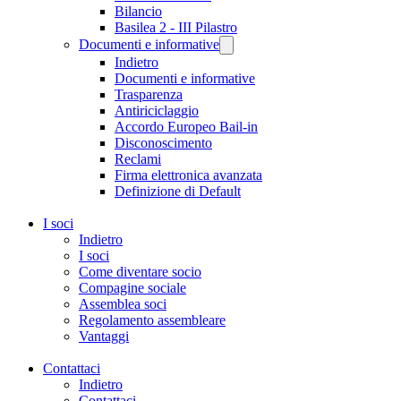
Bilancio
Basilea 2 - III Pilastro
Documenti e informative
Indietro
Documenti e informative
Trasparenza
Antiriciclaggio
Accordo Europeo Bail-in
Disconoscimento
Reclami
Firma elettronica avanzata
Definizione di Default
I soci
Indietro
I soci
Come diventare socio
Compagine sociale
Assemblea soci
Regolamento assembleare
Vantaggi
Contattaci
Indietro
Contattaci