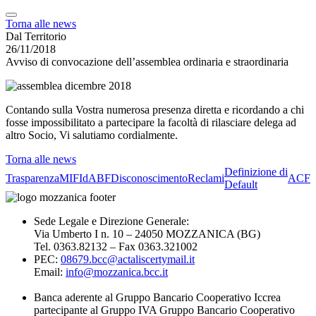
Torna alle news
Dal Territorio
26/11/2018
Avviso di convocazione dell’assemblea ordinaria e straordinaria
Contando sulla Vostra numerosa presenza diretta e ricordando a chi
fosse impossibilitato a partecipare la facoltà di rilasciare delega ad
altro Socio, Vi salutiamo cordialmente.
Torna alle news
Definizione di
Trasparenza
MIFId
ABF
Disconoscimento
Reclami
ACF
Default
Sede Legale e Direzione Generale:
Via Umberto I n. 10 – 24050 MOZZANICA (BG)
Tel. 0363.82132 – Fax 0363.321002
PEC:
08679.bcc@actaliscertymail.it
Email:
info@mozzanica.bcc.it
Banca aderente al Gruppo Bancario Cooperativo Iccrea
partecipante al Gruppo IVA Gruppo Bancario Cooperativo