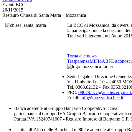
Eventi BCC
26/11/2015
Restauro Chiesa di Santa Marta – Mozzanica
La BCC di Mozzanica, da diversi ann
la partecipazione e la coesione dei c
Tra i vari interventi, nell’anno 2015
Torna alle news
Trasparenza
MIFId
ABF
Disconosc
Sede Legale e Direzione Generale:
Via Umberto I n. 10 – 24050 
Tel. 0363.82132 – Fax 0363.3210
PEC:
08679.bcc@actaliscertymail.
Email:
info@mozzanica.bcc.it
Banca aderente al Gruppo Bancario Cooperativo Iccrea
partecipante al Gruppo IVA Gruppo Bancario Cooperativo Iccr
Partita IVA 15240741007 - Registro Imprese di Bergamo C.F
Iscritta all’Albo delle Banche al n. 802 e aderente al Gruppo B