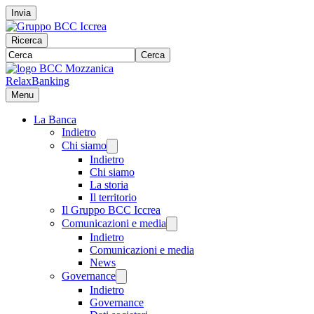
Invia
Ricerca
Cerca
RelaxBanking
Menu
La Banca
Indietro
Chi siamo
Indietro
Chi siamo
La storia
Il territorio
Il Gruppo BCC Iccrea
Comunicazioni e media
Indietro
Comunicazioni e media
News
Governance
Indietro
Governance