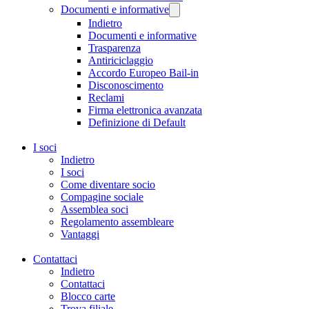
Documenti e informative
Indietro
Documenti e informative
Trasparenza
Antiriciclaggio
Accordo Europeo Bail-in
Disconoscimento
Reclami
Firma elettronica avanzata
Definizione di Default
I soci
Indietro
I soci
Come diventare socio
Compagine sociale
Assemblea soci
Regolamento assembleare
Vantaggi
Contattaci
Indietro
Contattaci
Blocco carte
Trova filiale