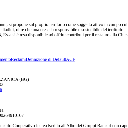
i, si propone sul proprio territorio come soggetto attivo in campo cultur
ittadini, oltre che una crescita responsabile e sostenibile del territorio.
, Essa si è resa disponibile ad offrire contributi per il restauro alla Chi
imento
Reclami
Definizione di Default
ACF
MOZZANICA (BG)
02
it
ea
. 00264910167
ancario Cooperativo Iccrea iscritto all'Albo dei Gruppi Bancari con capo