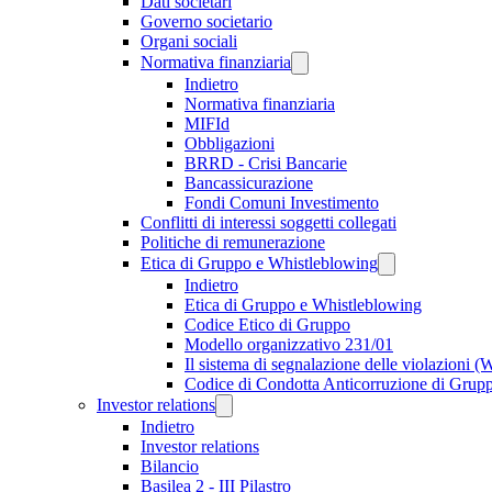
Dati societari
Governo societario
Organi sociali
Normativa finanziaria
Indietro
Normativa finanziaria
MIFId
Obbligazioni
BRRD - Crisi Bancarie
Bancassicurazione
Fondi Comuni Investimento
Conflitti di interessi soggetti collegati
Politiche di remunerazione
Etica di Gruppo e Whistleblowing
Indietro
Etica di Gruppo e Whistleblowing
Codice Etico di Gruppo
Modello organizzativo 231/01
Il sistema di segnalazione delle violazioni 
Codice di Condotta Anticorruzione di Grup
Investor relations
Indietro
Investor relations
Bilancio
Basilea 2 - III Pilastro