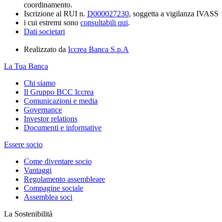
coordinamento.
Iscrizione al RUI n.
D000027230
, soggetta a vigilanza IVASS
i cui estremi sono
consultabili qui
.
Dati societari
Realizzato da
Iccrea Banca S.p.A
La Tua Banca
Chi siamo
Il Gruppo BCC Iccrea
Comunicazioni e media
Governance
Investor relations
Documenti e informative
Essere socio
Come diventare socio
Vantaggi
Regolamento assembleare
Compagine sociale
Assemblea soci
La Sostenibilità