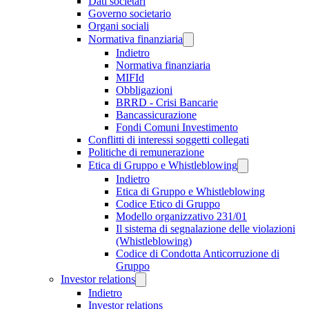
Dati societari
Governo societario
Organi sociali
Normativa finanziaria
Indietro
Normativa finanziaria
MIFId
Obbligazioni
BRRD - Crisi Bancarie
Bancassicurazione
Fondi Comuni Investimento
Conflitti di interessi soggetti collegati
Politiche di remunerazione
Etica di Gruppo e Whistleblowing
Indietro
Etica di Gruppo e Whistleblowing
Codice Etico di Gruppo
Modello organizzativo 231/01
Il sistema di segnalazione delle violazioni
(Whistleblowing)
Codice di Condotta Anticorruzione di
Gruppo
Investor relations
Indietro
Investor relations