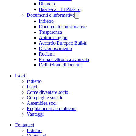
Bilancio
Basilea 2 - III Pilastro
Documenti e informative
Indietro
Documenti e informative
Trasparenza
Antiriciclaggio
Accordo Europeo Bail-in
Disconoscimento
Reclami
Firma elettronica avanzata
Definizione di Default
I soci
Indietro
I soci
Come diventare socio
Compagine sociale
Assemblea soci
Regolamento assembleare
Vantaggi
Contattaci
Indietro
Contattaci