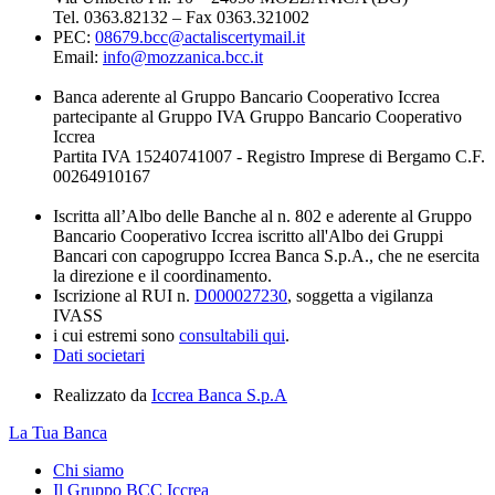
Tel. 0363.82132 – Fax 0363.321002
PEC:
08679.bcc@actaliscertymail.it
Email:
info@mozzanica.bcc.it
Banca aderente al Gruppo Bancario Cooperativo Iccrea
partecipante al Gruppo IVA Gruppo Bancario Cooperativo
Iccrea
Partita IVA 15240741007 - Registro Imprese di Bergamo C.F.
00264910167
Iscritta all’Albo delle Banche al n. 802 e aderente al Gruppo
Bancario Cooperativo Iccrea iscritto all'Albo dei Gruppi
Bancari con capogruppo Iccrea Banca S.p.A., che ne esercita
la direzione e il coordinamento.
Iscrizione al RUI n.
D000027230
, soggetta a vigilanza
IVASS
i cui estremi sono
consultabili qui
.
Dati societari
Realizzato da
Iccrea Banca S.p.A
La Tua Banca
Chi siamo
Il Gruppo BCC Iccrea