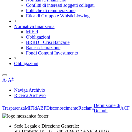
Conflitti di interessi soggetti collegati
Politiche di remunerazione
Etica di Gruppo e Whistleblowing
>
Normativa finanziaria
MIFId
Obbligazioni
BRRD - Crisi Bancarie
Bancassicurazione
Fondi Comuni Investimento
>
Obbligazioni
-
+
A
A
Naviga Archivio
Ricerca Archivio
Definizione di
Trasparenza
MIFId
ABF
Disconoscimento
Reclami
ACF
Default
Sede Legale e Direzione Generale:
Via Umberto I n. 10 – 24050 MOZZANICA (BG)