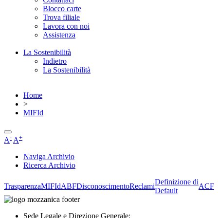
Blocco carte
Trova filiale
Lavora con noi
Assistenza
La Sostenibilità
Indietro
La Sostenibilità
Home
>
MIFId
-
+
A
A
Naviga Archivio
Ricerca Archivio
Definizione di
Trasparenza
MIFId
ABF
Disconoscimento
Reclami
ACF
Default
Sede Legale e Direzione Generale: