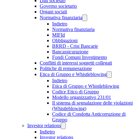
Dati societari
Governo societario
Organi sociali
Normativa finanziaria
Indietro
Normativa finanziaria
MIFId
Obbligazioni
BRRD - Crisi Bancarie
Bancassicurazione
Fondi Comuni Investimento
Conflitti di interessi soggetti collegati
Politiche di remunerazione
Etica di Gruppo e Whistleblowing
Indietro
Etica di Gruppo e Whistleblowing
Codice Etico di Gruppo
Modello organizzativo 231/01
Il sistema di segnalazione delle violazioni
(Whistleblowing)
Codice di Condotta Anticorruzione di
Gruppo
Investor relations
Indietro
Investor relations