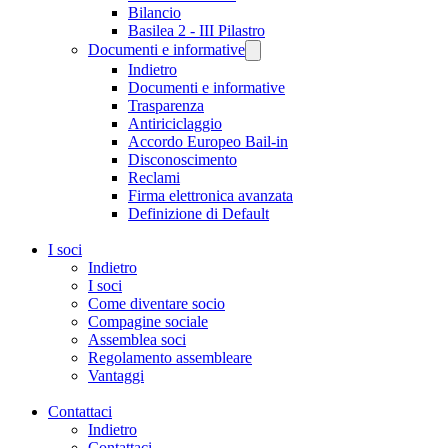
Bilancio
Basilea 2 - III Pilastro
Documenti e informative
Indietro
Documenti e informative
Trasparenza
Antiriciclaggio
Accordo Europeo Bail-in
Disconoscimento
Reclami
Firma elettronica avanzata
Definizione di Default
I soci
Indietro
I soci
Come diventare socio
Compagine sociale
Assemblea soci
Regolamento assembleare
Vantaggi
Contattaci
Indietro
Contattaci