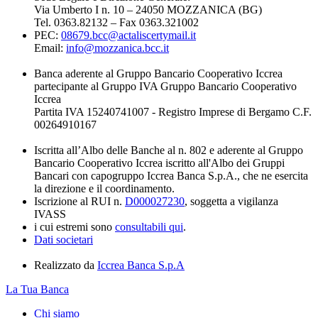
Via Umberto I n. 10 – 24050 MOZZANICA (BG)
Tel. 0363.82132 – Fax 0363.321002
PEC:
08679.bcc@actaliscertymail.it
Email:
info@mozzanica.bcc.it
Banca aderente al Gruppo Bancario Cooperativo Iccrea
partecipante al Gruppo IVA Gruppo Bancario Cooperativo
Iccrea
Partita IVA 15240741007 - Registro Imprese di Bergamo C.F.
00264910167
Iscritta all’Albo delle Banche al n. 802 e aderente al Gruppo
Bancario Cooperativo Iccrea iscritto all'Albo dei Gruppi
Bancari con capogruppo Iccrea Banca S.p.A., che ne esercita
la direzione e il coordinamento.
Iscrizione al RUI n.
D000027230
, soggetta a vigilanza
IVASS
i cui estremi sono
consultabili qui
.
Dati societari
Realizzato da
Iccrea Banca S.p.A
La Tua Banca
Chi siamo