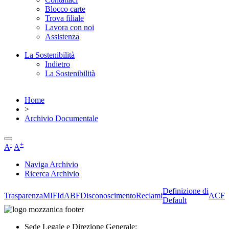
Blocco carte
Trova filiale
Lavora con noi
Assistenza
La Sostenibilità
Indietro
La Sostenibilità
Home
>
Archivio Documentale
-
+
A
A
Naviga Archivio
Ricerca Archivio
Definizione di
Trasparenza
MIFId
ABF
Disconoscimento
Reclami
ACF
Default
Sede Legale e Direzione Generale: