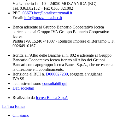
Via Umberto I n. 10 – 24050 MOZZANICA (BG)
Tel. 0363.82132 – Fax 0363.321002
PEC:
08679.bcc@actaliscertymail.it
Email:
info@mozzanica.bcc.it
Banca aderente al Gruppo Bancario Cooperativo Iccrea
partecipante al Gruppo IVA Gruppo Bancario Cooperativo
Iccrea
Partita IVA 15240741007 - Registro Imprese di Bergamo C.F.
00264910167
Iscritta all’Albo delle Banche al n. 802 e aderente al Gruppo
Bancario Cooperativo Iccrea iscritto all'Albo dei Gruppi
Bancari con capogruppo Iccrea Banca S.p.A., che ne esercita
la direzione e il coordinamento.
Iscrizione al RUI n.
D000027230
, soggetta a vigilanza
IVASS
i cui estremi sono
consultabili qui
.
Dati societari
Realizzato da
Iccrea Banca S.p.A
La Tua Banca
Chi siamo