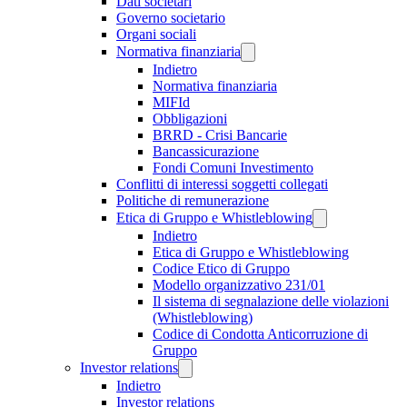
Dati societari
Governo societario
Organi sociali
Normativa finanziaria
Indietro
Normativa finanziaria
MIFId
Obbligazioni
BRRD - Crisi Bancarie
Bancassicurazione
Fondi Comuni Investimento
Conflitti di interessi soggetti collegati
Politiche di remunerazione
Etica di Gruppo e Whistleblowing
Indietro
Etica di Gruppo e Whistleblowing
Codice Etico di Gruppo
Modello organizzativo 231/01
Il sistema di segnalazione delle violazioni
(Whistleblowing)
Codice di Condotta Anticorruzione di
Gruppo
Investor relations
Indietro
Investor relations