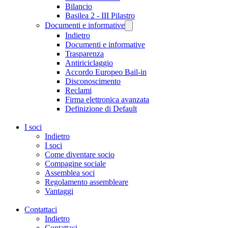
Bilancio
Basilea 2 - III Pilastro
Documenti e informative
Indietro
Documenti e informative
Trasparenza
Antiriciclaggio
Accordo Europeo Bail-in
Disconoscimento
Reclami
Firma elettronica avanzata
Definizione di Default
I soci
Indietro
I soci
Come diventare socio
Compagine sociale
Assemblea soci
Regolamento assembleare
Vantaggi
Contattaci
Indietro
Contattaci